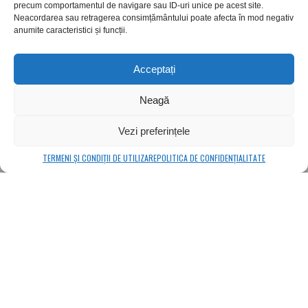
precum comportamentul de navigare sau ID-uri unice pe acest site.
Neacordarea sau retragerea consimțământului poate afecta în mod negativ
anumite caracteristici și funcții.
Csiki Beer
Csiki Chips
Csiki Beer
Csiki Chips
Acceptați
Neagă
Fabrica de bere și de chipsuri CSÍKI
Vezi preferințele
CSÍKI Beer and Chips Factory
TERMENI ȘI CONDIȚII DE UTILIZARE
POLITICA DE CONFIDENȚIALITATE
Lixid Project SRL
Sânsimion, Street: Csíki Sör utca No 575,
Harghita County, Transylvania, Romania