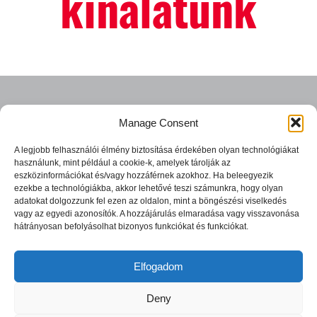
kínálatunk
Manage Consent
A legjobb felhasználói élmény biztosítása érdekében olyan technológiákat
használunk, mint például a cookie-k, amelyek tárolják az
eszközinformációkat és/vagy hozzáférnek azokhoz. Ha beleegyezik
ezekbe a technológiákba, akkor lehetővé teszi számunkra, hogy olyan
adatokat dolgozzunk fel ezen az oldalon, mint a böngészési viselkedés
vagy az egyedi azonosítók. A hozzájárulás elmaradása vagy visszavonása
Csiki Sör
Csiki Chips
hátrányosan befolyásolhat bizonyos funkciókat és funkciókat.
Csiki Sör
Csiki Chips
Elfogadom
Deny
CSÍKI sör- és csipszgyár